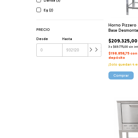
Danda (3)
Eg (2)
Horno Pizzero
PRECIO
Base Desmonta
Desde
Hasta
$209.325,00
3
x
$69.775,00
sin in
$198.858,75
con
depósito
¡Solo quedan
4
e