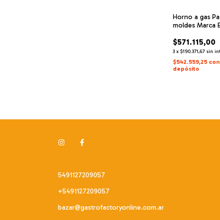
Horno a gas Pa
moldes Marca 
$571.115,00
3
x
$190.371,67
sin in
$542.559,25
con
depósito
5491127209057
+5491127209057
bazar@gastrofactoryonline.com.ar