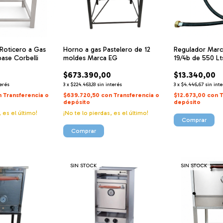
Roticero a Gas
Horno a gas Pastelero de 12
Regulador Mar
ase Corbelli
moldes Marca EG
19/4b de 550 L
y tuerca de ½ 
$673.390,00
$13.340,00
terés
3
x
$224.463,33
sin interés
3
x
$4.446,67
sin int
n
Transferencia o
$639.720,50
con
Transferencia o
$12.673,00
con
T
depósito
depósito
, es el último!
¡No te lo pierdas, es el último!
SIN STOCK
SIN STOCK