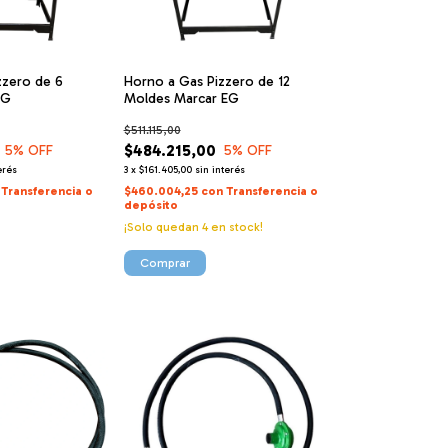
zzero de 6
Horno a Gas Pizzero de 12
EG
Moldes Marcar EG
$511.115,00
$484.215,00
5
% OFF
5
% OFF
erés
3
x
$161.405,00
sin interés
Transferencia o
$460.004,25
con
Transferencia o
depósito
¡Solo quedan
4
en stock!