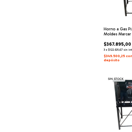
Horno a Gas Pi
Moldes Marcar
$367.895,00
3
x
$122.631,67
sin in
$349.500,25
co
depósito
SIN STOCK