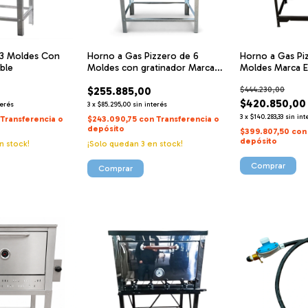
 3 Moldes Con
Horno a Gas Pizzero de 6
Horno a Gas Pi
ble
Moldes con gratinador Marca
Moldes Marca 
DANDA 910C
$255.885,00
$444.230,00
$420.850,00
terés
3
x
$85.295,00
sin interés
3
x
$140.283,33
sin int
Transferencia o
$243.090,75
con
Transferencia o
depósito
$399.807,50
con
depósito
n stock!
¡Solo quedan
3
en stock!