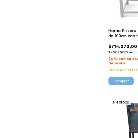
Horno Pizzero 
de 100cm con b
$714.070,00
3
x
$238.023,33
sin in
$678.366,50
co
depósito
¡No te lo pierdas
SIN STOCK