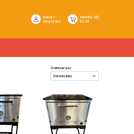
Entrá
/
Carrito
(
0
)
Registráte
$0,00
Ordenar por