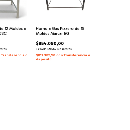
de 12 Moldes a
Horno a Gas Pizzero de 18
908C
Moldes Marcar EG
$854.090,00
nterés
3
x
$284.696,67
sin interés
n
Transferencia o
$811.385,50
con
Transferencia o
depósito