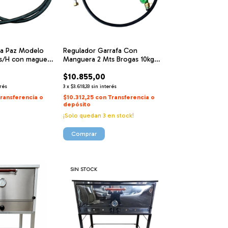
ca Paz Modelo
Regulador Garrafa Con
ts/H con maguera
Manguera 2 Mts Brogas 10kg
pulgada
Cocina Anaf
$10.855,00
erés
3
x
$3.618,33
sin interés
ransferencia o
$10.312,25
con
Transferencia o
depósito
¡Solo quedan
3
en stock!
SIN STOCK