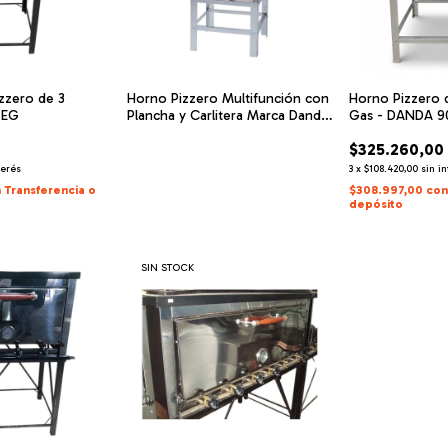
zzero de 3
Horno Pizzero Multifunción con
Horno Pizzero 
 EG
Plancha y Carlitera Marca Danda
Gas - DANDA 
Modelo 903I
$325.260,00
terés
3
x
$108.420,00
sin i
n
Transferencia o
$308.997,00
co
depósito
SIN STOCK