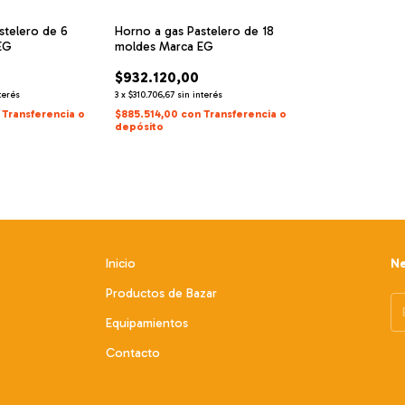
stelero de 6
Horno a gas Pastelero de 18
EG
moldes Marca EG
$932.120,00
terés
3
x
$310.706,67
sin interés
Transferencia o
$885.514,00
con
Transferencia o
depósito
Inicio
Ne
Productos de Bazar
Equipamientos
Contacto