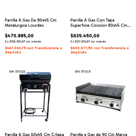
Parrilla A Gas De 80x45 Cm
Parrilla A Gas Con Tapa
Metalurgica Lourdes
Superficie Coccion 80x45 Cm
Lourdes
$470.885,00
$635.450,00
3
x
$156.961,67
sin interés
3
x
$211.816,67
sin interés
$447.340,75
con
Transferencia o
$603.677,50
con
Transferencia o
depósito
depósito
SIN STOCK
SIN STOCK
Parrilla A Gas 60x45 Cm C/tapa
Parrilla a Gas de 90 Cm Marca