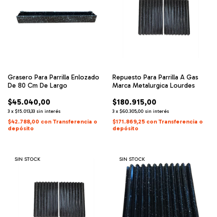
Grasero Para Parrilla Enlozado
Repuesto Para Parrilla A Gas
De 80 Cm De Largo
Marca Metalurgica Lourdes
$45.040,00
$180.915,00
3
x
$15.013,33
sin interés
3
x
$60.305,00
sin interés
$42.788,00
con
Transferencia o
$171.869,25
con
Transferencia o
depósito
depósito
SIN STOCK
SIN STOCK