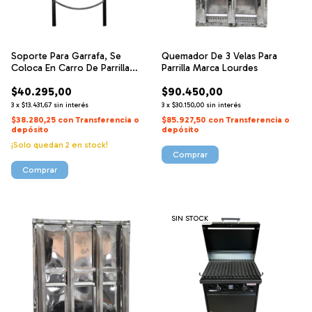
Soporte Para Garrafa, Se
Quemador De 3 Velas Para
Coloca En Carro De Parrilla
Parrilla Marca Lourdes
Lourdes
$40.295,00
$90.450,00
3
x
$13.431,67
sin interés
3
x
$30.150,00
sin interés
$38.280,25
con
Transferencia o
$85.927,50
con
Transferencia o
depósito
depósito
¡Solo quedan
2
en stock!
SIN STOCK