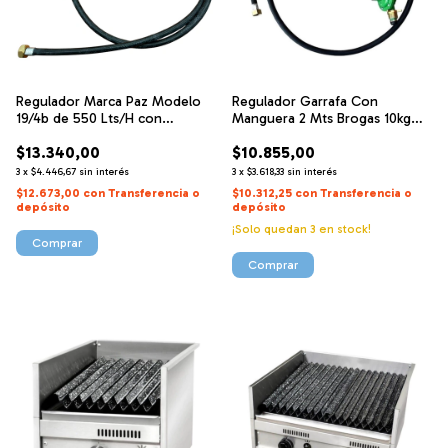
Regulador Marca Paz Modelo
Regulador Garrafa Con
19/4b de 550 Lts/H con
Manguera 2 Mts Brogas 10kg
maguera y tuerca de ½ pulgada
Cocina Anaf
$13.340,00
$10.855,00
3
x
$4.446,67
sin interés
3
x
$3.618,33
sin interés
$12.673,00
con
Transferencia o
$10.312,25
con
Transferencia o
depósito
depósito
¡Solo quedan
3
en stock!