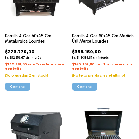
Parrilla A Gas 40x45 Cm
Parrilla A Gas 60x45 Cm Medida
Metalurgica Lourdes
Útil Marca Lourdes
$276.770,00
$358.160,00
3
x
$92.256,67
sin interés
3
x
$119.386,67
sin interés
$262.931,50
con
Transferencia o
$340.252,00
con
Transferencia o
depósito
depósito
¡Solo quedan
2
en stock!
¡No te lo pierdas, es el último!