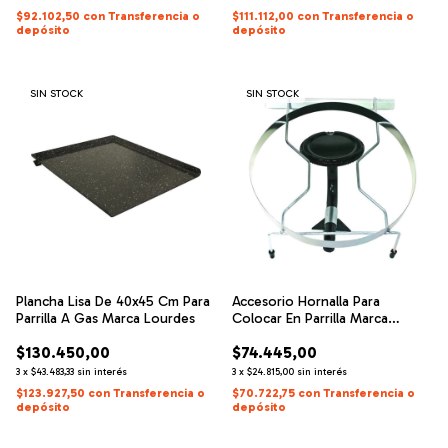
$92.102,50
con
Transferencia o
$111.112,00
con
Transferencia o
depósito
depósito
SIN STOCK
SIN STOCK
Plancha Lisa De 40x45 Cm Para
Accesorio Hornalla Para
Parrilla A Gas Marca Lourdes
Colocar En Parrilla Marca
Lourdes
$130.450,00
$74.445,00
3
x
$43.483,33
sin interés
3
x
$24.815,00
sin interés
$123.927,50
con
Transferencia o
$70.722,75
con
Transferencia o
depósito
depósito