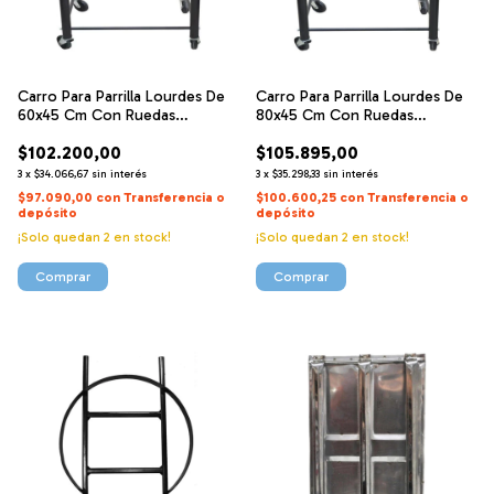
Carro Para Parrilla Lourdes De
Carro Para Parrilla Lourdes De
60x45 Cm Con Ruedas
80x45 Cm Con Ruedas
Giratoria
Giratoria
$102.200,00
$105.895,00
3
x
$34.066,67
sin interés
3
x
$35.298,33
sin interés
$97.090,00
con
Transferencia o
$100.600,25
con
Transferencia o
depósito
depósito
¡Solo quedan
2
en stock!
¡Solo quedan
2
en stock!