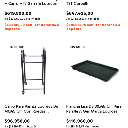
+ Carro + P. Garrafa Lourdes
TST Corbelli
$619.800,00
$647.425,00
3
x
$206.600,00
sin interés
3
x
$215.808,33
sin interés
$588.810,00
con
Transferencia o
$615.053,75
con
Transferencia o
depósito
depósito
SIN STOCK
SIN STOCK
Carro Para Parrilla Lourdes De
Plancha Lisa De 30x45 Cm Para
40x45 Cm Con Ruedas
Parrilla A Gas Marca Lourdes
Giratoria
$96.950,00
$116.960,00
3
x
$32.316,67
sin interés
3
x
$38.986,67
sin interés