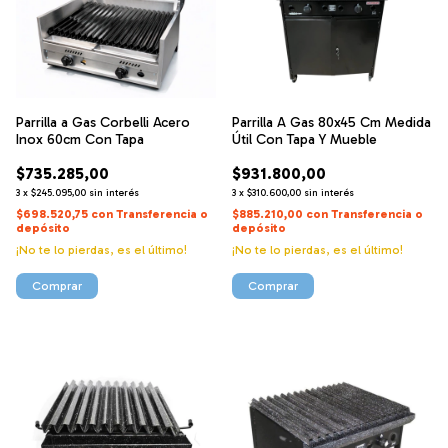
Parrilla a Gas Corbelli Acero
Parrilla A Gas 80x45 Cm Medida
Inox 60cm Con Tapa
Útil Con Tapa Y Mueble
$735.285,00
$931.800,00
3
x
$245.095,00
sin interés
3
x
$310.600,00
sin interés
$698.520,75
con
Transferencia o
$885.210,00
con
Transferencia o
depósito
depósito
¡No te lo pierdas, es el último!
¡No te lo pierdas, es el último!