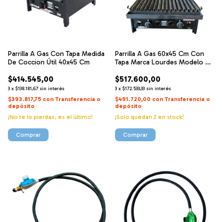
Parrilla A Gas Con Tapa Medida
Parrilla A Gas 60x45 Cm Con
De Coccion Útil 40x45 Cm
Tapa Marca Lourdes Modelo M
600
$414.545,00
$517.600,00
3
x
$138.181,67
sin interés
3
x
$172.533,33
sin interés
$393.817,75
con
Transferencia o
$491.720,00
con
Transferencia o
depósito
depósito
¡No te lo pierdas, es el último!
¡Solo quedan
2
en stock!