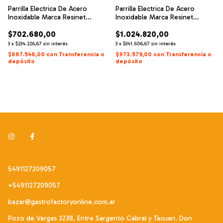
Parrilla Electrica De Acero
Parrilla Electrica De Acero
Inoxidable Marca Resinet
Inoxidable Marca Resinet
Modelo Esquel
Modelo Chalten
$702.680,00
$1.024.820,00
3
x
$234.226,67
sin interés
3
x
$341.606,67
sin interés
$667.546,00
con
Transferencia o
$973.579,00
con
Transferencia o
depósito
depósito
5491127209057
+5491127209057
bazar@gastrofactoryonline.com.ar
Pozo de Vargas 3238, Entre Sargento Cabral y Tacuari. Don