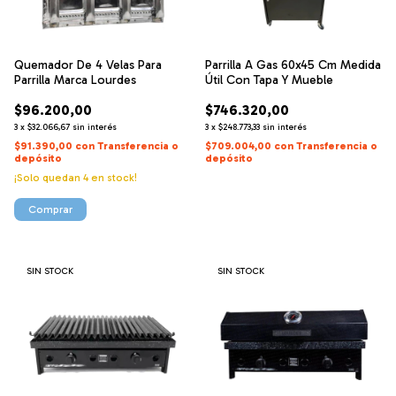
Quemador De 4 Velas Para
Parrilla A Gas 60x45 Cm Medida
Parrilla Marca Lourdes
Útil Con Tapa Y Mueble
$96.200,00
$746.320,00
3
x
$32.066,67
sin interés
3
x
$248.773,33
sin interés
$91.390,00
con
Transferencia o
$709.004,00
con
Transferencia o
depósito
depósito
¡Solo quedan
4
en stock!
SIN STOCK
SIN STOCK