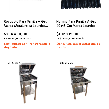
Repuesto Para Parrilla A Gas
Herraje Para Parrilla A Gas
Marca Metalurgica Lourdes
40x45 Cm Marca Lourdes
80x45
$204.430,00
$102.215,00
3
x
$68.143,33
sin interés
3
x
$34.071,67
sin interés
$194.208,50
con
Transferencia o
$97.104,25
con
Transferencia o
depósito
depósito
SIN STOCK
SIN STOCK