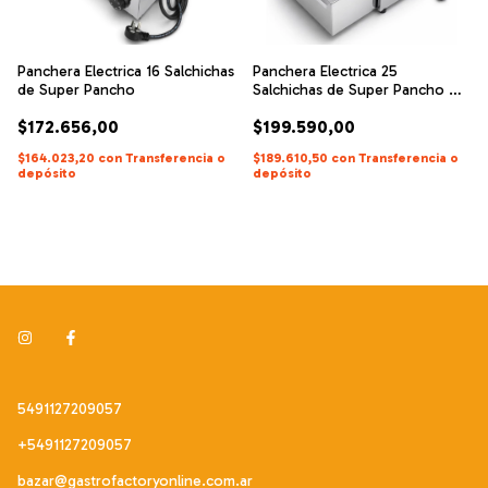
Panchera Electrica 16 Salchichas
Panchera Electrica 25
de Super Pancho
Salchichas de Super Pancho +
Cajón calienta pan
$172.656,00
$199.590,00
$164.023,20
con
Transferencia o
$189.610,50
con
Transferencia o
depósito
depósito
5491127209057
+5491127209057
bazar@gastrofactoryonline.com.ar