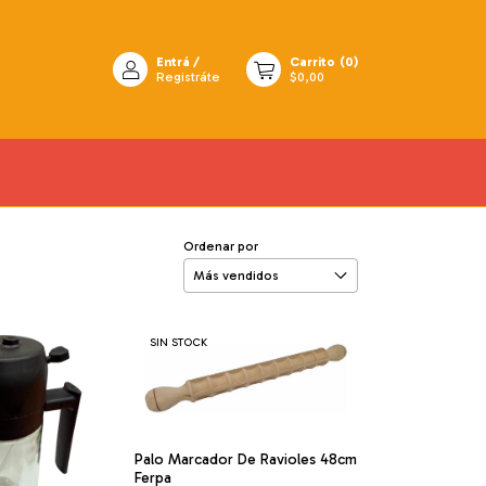
Entrá
/
Carrito
(
0
)
Registráte
$0,00
Ordenar por
SIN STOCK
Palo Marcador De Ravioles 48cm
Ferpa