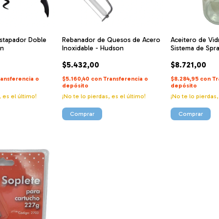
stapador Doble
Rebanador de Quesos de Acero
Aceitero de Vid
on
Inoxidable - Hudson
Sistema de Spr
$5.432,00
$8.721,00
ransferencia o
$5.160,40
con
Transferencia o
$8.284,95
con
Tr
depósito
depósito
, es el último!
¡No te lo pierdas, es el último!
¡No te lo pierdas,