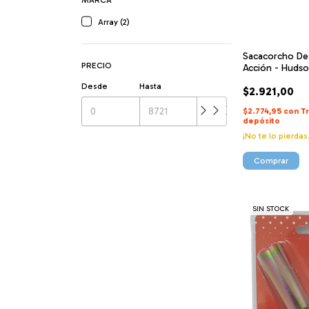
MARCA
Array (2)
Sacacorcho De
PRECIO
Acción - Huds
Desde
Hasta
$2.921,00
$2.774,95
con
T
depósito
¡No te lo pierdas
SIN STOCK