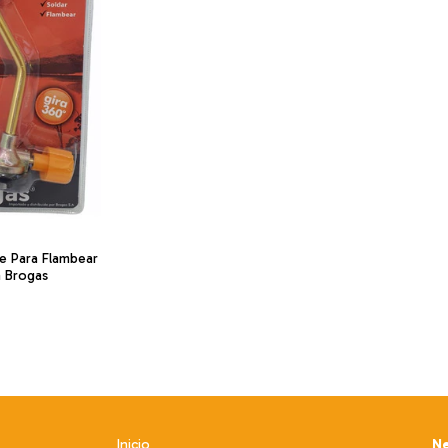
e Para Flambear
a Brogas
Inicio
Ne