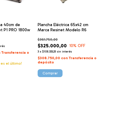
ica 40cm de
Plancha Eléctrica 65x42 cm
et P1 PRO 1800w
Marca Resinet Modelo R6
$361.750,00
$325.000,00
10
% OFF
erés
3
x
$108.333,33
sin interés
n
Transferencia o
$308.750,00
con
Transferencia o
depósito
 es el último!