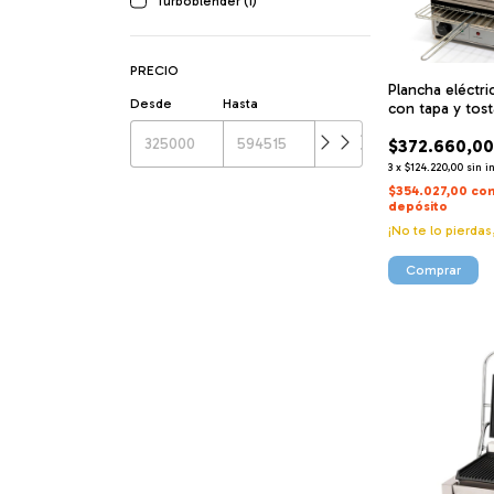
Turboblender (1)
PRECIO
Plancha eléctri
Desde
Hasta
con tapa y tos
$372.660,0
3
x
$124.220,00
sin i
$354.027,00
co
depósito
¡No te lo pierdas