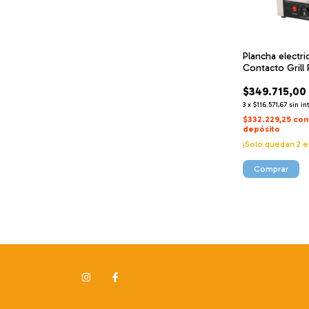
Plancha electri
Contacto Grill 
Turboblender M
$349.715,00
3
x
$116.571,67
sin in
$332.229,25
con
depósito
¡Solo quedan
2
e