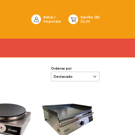
Entrá
/
Carrito
(
0
)
Registráte
$0,00
Ordenar por