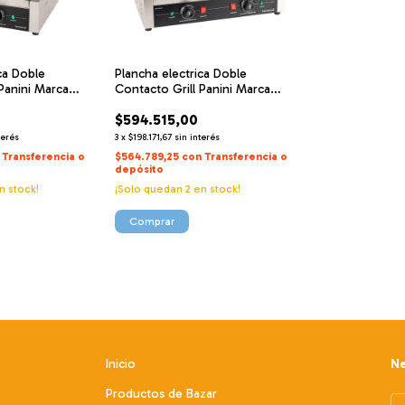
ca Doble
Plancha electrica Doble
Panini Marca
Contacto Grill Panini Marca
odelo Tb-grillv1
Turboblender Modelo TB-
$594.515,00
GRILLV2
terés
3
x
$198.171,67
sin interés
Transferencia o
$564.789,25
con
Transferencia o
depósito
n stock!
¡Solo quedan
2
en stock!
Inicio
Ne
Productos de Bazar