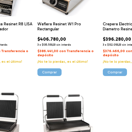
ca Resinet R8 LISA
Waflera Resinet W1 Pro
Crepera Electr
tador
Rectangular
Diametro Resin
0
$406.780,00
$396.280,00
nterés
3
x
$135.593,33
sin interés
3
x
$132.093,33
sin int
n
Transferencia o
$386.441,00
con
Transferencia o
$376.466,00
co
depósito
depósito
, es el último!
¡No te lo pierdas, es el último!
¡No te lo pierdas,