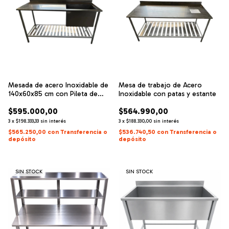
Mesada de acero Inoxidable de
Mesa de trabajo de Acero
140x60x85 cm con Pileta de
Inoxidable con patas y estante
lavado de 60x40x40 cm
$595.000,00
$564.990,00
3
x
$198.333,33
sin interés
3
x
$188.330,00
sin interés
$565.250,00
con
Transferencia o
$536.740,50
con
Transferencia o
depósito
depósito
SIN STOCK
SIN STOCK