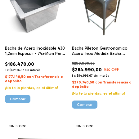
Bacha de Acero Inoxidable 430
Bacha Pileton Gastronomico
1,2mm Espesor - 74x61cm Para
Acero Inox Medida Bacha
Amurar
60x40 Cm
$186.470,00
$299.990,00
$284.990,00
5
% OFF
3
x
$62.156,67
sin interés
3
x
$94.996,67
sin interés
$177.146,50
con
Transferencia o
depósito
$270.740,50
con
Transferencia o
depósito
¡No te lo pierdas, es el último!
¡No te lo pierdas, es el último!
SIN STOCK
SIN STOCK