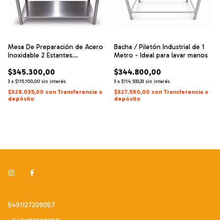
Mesa De Preparación de Acero
Bacha / Piletón Industrial de 1
Inoxidable 2 Estantes
Metro - Ideal para lavar manos
Superiores
$345.300,00
$344.800,00
3
x
$115.100,00
sin interés
3
x
$114.933,33
sin interés
$328.035,00
con
Transferencia o
$327.560,00
con
Transferencia o
depósito
depósito
5491127209057