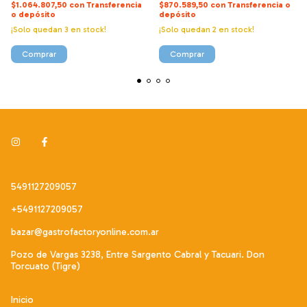
$1.064.807,50
con
Transferencia
$870.589,50
con
Transferencia o
o depósito
depósito
¡Solo quedan
3
en stock!
¡Solo quedan
2
en stock!
5491127209057
+5491127209057
bazar@gastrofactoryonline.com.ar
Pozo de Vargas 3238, Entre Sargento Cabral y Tacuari. Don
Torcuato (Tigre)
Inicio