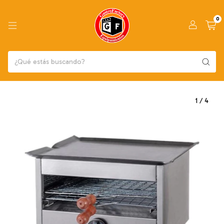
0
1
/
4