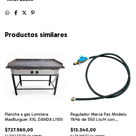
Productos similares
Plancha a gas Lomitera
Regulador Marca Paz Modelo
MaxBurguer XXL DANDA L1100
19/4b de 550 Lts/H con
maguera y tuerca de ½ pulgada
$727.560,00
$13.340,00
3
x
$242.520,00
sin interés
3
x
$4.446,67
sin interés