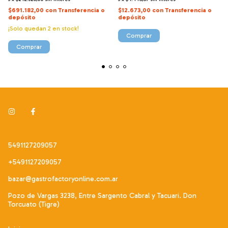
$691.182,00
con
Transferencia o
$12.673,00
con
Transferencia o
depósito
depósito
¡Solo quedan
2
en stock!
5491127209057
+5491127209057
bazar@gastrofactoryonline.com.ar
Pozo de Vargas 3238, Entre Sargento Cabral y Tacuari. Don
Torcuato (Tigre)